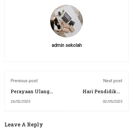
admin sekolah
Previous post
Next post
Perayaan Ulang
Hari Pendidikan
Tahun SMP Negeri 2
Nasional Tahun
26/02/2025
02/05/2025
Sentani ke 46 tahun.
2025
Leave A Reply