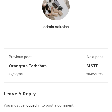
admin sekolah
Previous post
Next post
Orangtua Terbebani
SISTEM
Biaya Masuk
PENERIMAAN
27/06/2025
28/06/2025
Sekolah? Ini Respon
SISWA BARU SMP
Tegas Wabup
NEGERI 2 SENTANI
Jayapura
Leave A Reply
You must be
logged in
to post a comment.