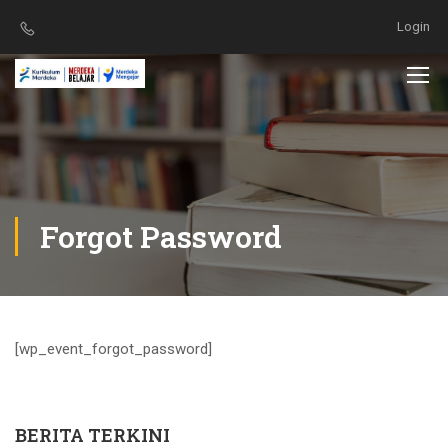
Login
Forgot Password
[wp_event_forgot_password]
BERITA TERKINI