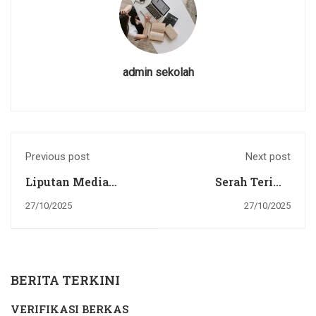
admin sekolah
Previous post
Next post
Liputan Media
Serah Terima
Kunjungan Wakil
Jabatan Kepala SMP
27/10/2025
27/10/2025
Presiden RI di SMP
Negeri 2 Sentani
Negeri 2 Sentani
BERITA TERKINI
VERIFIKASI BERKAS